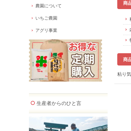
商
農園について
いちご農園
アグリ事業
商
粘り
生産者からのひと言