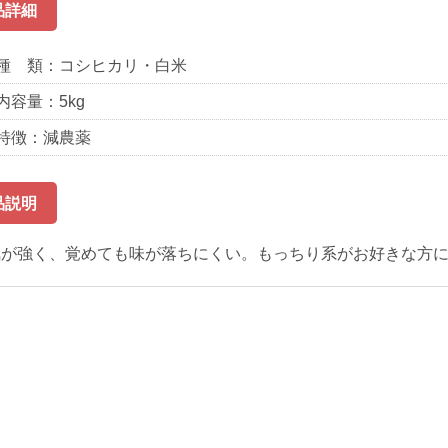
品詳細
種 類：コシヒカリ・白米
内容量：5kg
特徴：減農薬
品説明
気が強く、覚めても味が落ちにくい。もっちり系がお好きな方