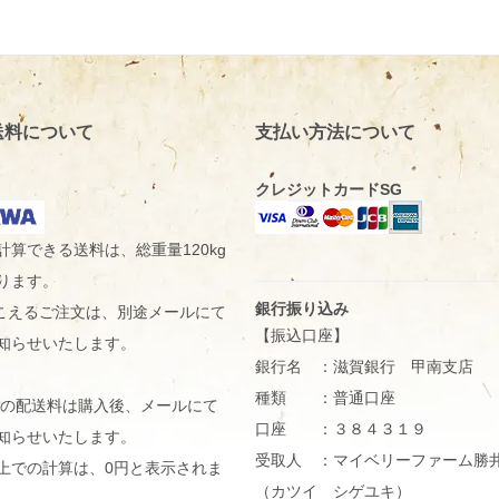
送料について
支払い方法について
クレジットカードSG
計算できる送料は、総重量120kg
ります。
銀行振り込み
gをこえるご注文は、別途メールにて
【振込口座】
知らせいたします。
銀行名 ：滋賀銀行 甲南支店
種類 ：普通口座
県の配送料は購入後、メールにて
口座 ：３８４３１９
知らせいたします。
受取人 ：マイベリーファーム勝
上での計算は、0円と表示されま
（カツイ シゲユキ）