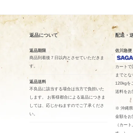
返品について
配送・
返品期限
佐川急便
商品到着後７日以内とさせていただきま
す。
カートで
までとな
返品送料
120k
不良品に該当する場合は当方で負担いた
送料をお
します。 お客様都合による返品につきま
しては、応じかねますのでご了承くださ
※ 沖縄
い。
金額をお
（カート