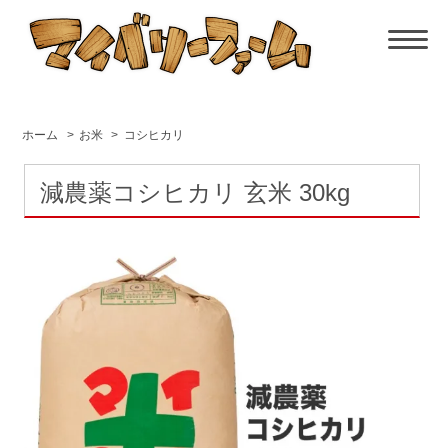
ホーム
>
お米
>
コシヒカリ
減農薬コシヒカリ 玄米 30kg