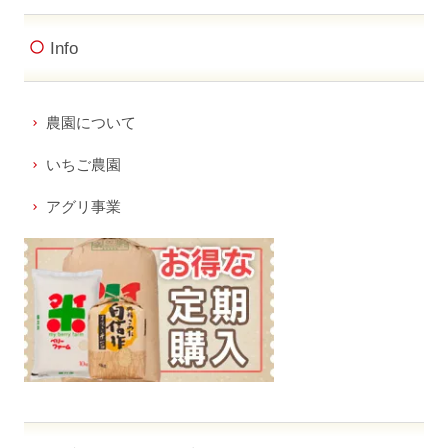
Info
農園について
いちご農園
アグリ事業