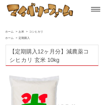
ホーム
>
お米
>
コシヒカリ
ホーム
>
定期購入
【定期購入12ヶ月分】減農薬コ
シヒカリ 玄米 10kg