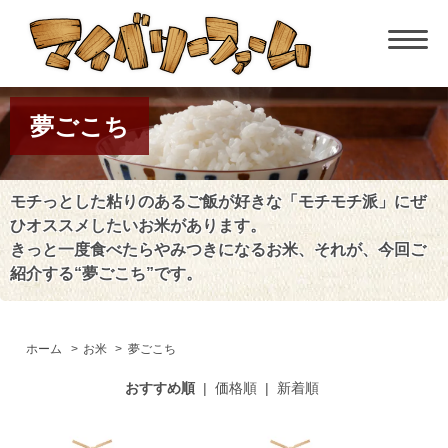
夢ごこち
モチっとした粘りのあるご飯が好きな「モチモチ派」にぜ
ひオススメしたいお米があります。
きっと一度食べたらやみつきになるお米、それが、今回ご
紹介する“夢ごこち”です。
ホーム
>
お米
>
夢ごこち
おすすめ順
|
価格順
|
新着順